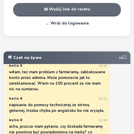
maax1958
20:56
📧 Wyślij link do resetu
cos mi sie wydaje ze to sprawa smierdzaca
maax1958
20:58
← Wróć do logowania
niczym nie zawinilem to mamy z kims 6 farm i
wszystkie sa zablokowane
kenaj1313
21:09
Gram od początku i nagle jesteś zablokowany przez
adm. co jest grane
💬 Czat na żywo
⛶
📜
belle 8
12:10
witam, też mam problem z farmeramą, zablokowane
konto przez admina. Może pomożecie jak to
zareklamować. Wiem na 100 procent że nie mam
nic na sumieniu.
belle 8
12:13
napisanie do pomocy technicznej ze strony
głównej, trzeba chyba po angielsku bo nie wysyła.
belle 8
12:16
acha, jeszcze mam pytanie, czy blokada farmeramy
nie powinna być powiadomiona na meila? co