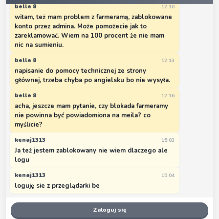
belle 8
12:10
witam, też mam problem z farmeramą, zablokowane
konto przez admina. Może pomożecie jak to
zareklamować. Wiem na 100 procent że nie mam
nic na sumieniu.
belle 8
12:13
napisanie do pomocy technicznej ze strony
głównej, trzeba chyba po angielsku bo nie wysyła.
belle 8
12:16
acha, jeszcze mam pytanie, czy blokada farmeramy
nie powinna być powiadomiona na meila? co
myślicie?
kenaj1313
15:03
Ja też jestem zablokowany nie wiem dlaczego ale
logu
kenaj1313
15:04
loguję sie z przeglądarki be
Zaloguj się