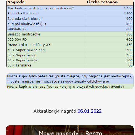
DAvSON
15:23
Jest dział ogłoszeń i tam można zamieszczać oferty.
Owszem podepniemy go niżej aby był pod ręką.
Dziękuję za sugestie.
djwera
21:39
Czesc co miec na dozynki?
DAvSON
22:24
djwera , a konkretnie ? bo nie ma jednoznacznej
odpowiedzi. Chcesz wiedzieć co się najbardziej
opłaca siać aby korzystnie sprzedać ?
djwera
09:52
Zeby zbieraczeby miec duzo rzeczy na listopada.
DAvSON
15:36
Generalnie to siać i zbierać jak najwięcej. Jeśli siać
to najlepiej z produktami z dzielnicy rzemieslniczej
Aktualizacja nagród
06.01.2022
typu Chutney Marchwiowo Jabłkowy (CMJ). Wtedy
siejesz na małych polach (bez kombajnu ciężko)
DAvSON
15:37