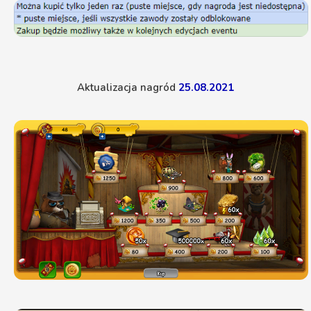
Aktualizacja nagród
25.08.2021
⬆️ Załaduj starsze wiadomości
DAvSON
17:56
Test dłuższej wiadomości z polskimi znakami.
DAvSON
21:09
hej
TaMara1
21:09
test czatu
testowy
07:44
siema
SrebrnaStrzała
14:00
Witam Serdecznie można by dołożyć G&T wymiany