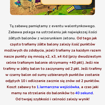
Tą zabawę pamiętamy z eventu walentynkowego.
Zabawa polega na ustrzeleniu jak największej ilości
żółtych balonów z wizerunkiem żetonu.
Od tego jak
często trafiamy żółte balony zależy ilość punktów
możliwych do zdobycia, jeżeli trafiamy za każdym razem
nasze punkty się mnożą x2, x3, x4 itd (przy dwudziestym
celnie trafionym balonie otrzymamy +40 pkt). Jeśli nie
trafimy w żółty balon to zaczynamy od 2 pkt. Jeśli trafimy
w czarny balon od sumy uzbieranych punktów zostanie
odjętych 10 i odliczanie zacznie się znów od 2 punktów.
Koszt zabawy to
1 Jarmarczna wejściówka
, a czas jaki
mamy na strzelanie do baloników to
40 sekund
.
Od twojej szybkości i celności zależy wynik!