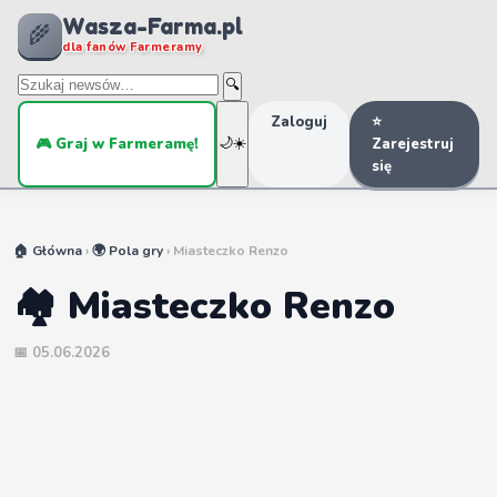
Wasza-Farma.pl
🌾
dla fanów Farmeramy
🔍
Zaloguj
⭐
🎮 Graj w Farmeramę!
🌙
☀️
Zarejestruj
się
🏠 Główna
›
🌍 Pola gry
› Miasteczko Renzo
🏘️ Miasteczko Renzo
📅 05.06.2026