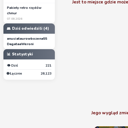
Jest to miejsce gdzie moż
Pakiety retro rzędów
chmur
07.08.2026
👥 Dziś odwiedzili (4)
anusiataurow
bozena55
Dagataa
Weroni
📊 Statystyki
👁 Dziś
221
🌐 Łącznie
26,123
Jego wygląd zmien