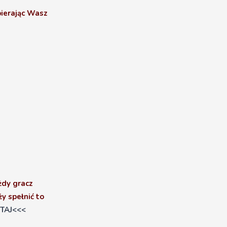
bierając Wasz
żdy gracz
y spełnić to
TAJ<<<