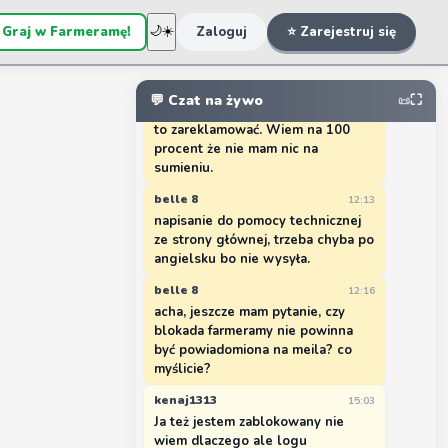
zablokowany przez adm. co jest
grane
 Graj w Farmeramę!
🌙
☀️
Zaloguj
⭐ Zarejestruj się
belle 8
12:10
witam, też mam problem z
farmeramą, zablokowane konto
💬 Czat na żywo
⛶
📜
przez admina. Może pomożecie jak
to zareklamować. Wiem na 100
procent że nie mam nic na
sumieniu.
belle 8
12:13
napisanie do pomocy technicznej
ze strony głównej, trzeba chyba po
angielsku bo nie wysyła.
belle 8
12:16
acha, jeszcze mam pytanie, czy
blokada farmeramy nie powinna
być powiadomiona na meila? co
myślicie?
kenaj1313
15:03
Ja też jestem zablokowany nie
wiem dlaczego ale logu