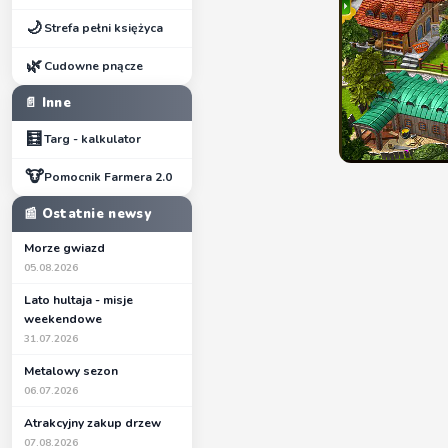
🌙
Strefa pełni księżyca
🌿
Cudowne pnącze
📄 Inne
🧮
Targ - kalkulator
🐮
Pomocnik Farmera 2.0
📰 Ostatnie newsy
Morze gwiazd
05.08.2026
Lato hultaja - misje
weekendowe
31.07.2026
Metalowy sezon
06.07.2026
Atrakcyjny zakup drzew
07.08.2026