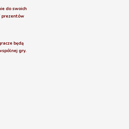
nie do swoich
 7 prezentów
gracze będą
spólnej gry.