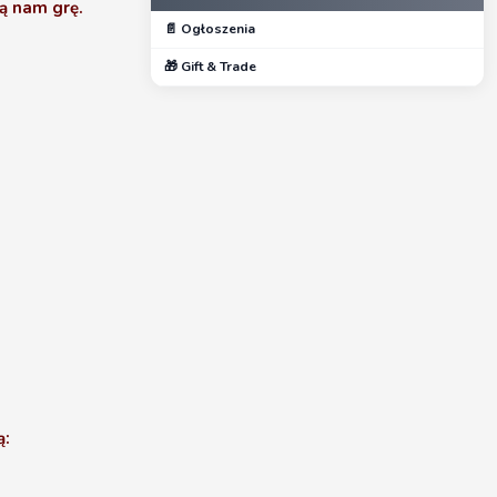
ą nam grę.
📄 Ogłoszenia
🎁 Gift & Trade
ą: