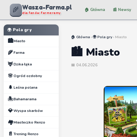
Wasza-Farma.pl
🌾
🏠 Główna
📰 Newsy
dla fanów Farmeramy
🌍 Pola gry
🏠 Główna
›
🌍 Pola gry
› Miasto
🏙️
Miasto
🏙️ Miasto
🌾
Farma
🦌
Dzika łąka
📅 04.06.2026
🌸
Ogród ozdobny
🌲
Leśna polana
🏝️
Bahamarama
💎
Wyspa skarbów
🏘️
Miasteczko Renzo
📄
Trening Renzo