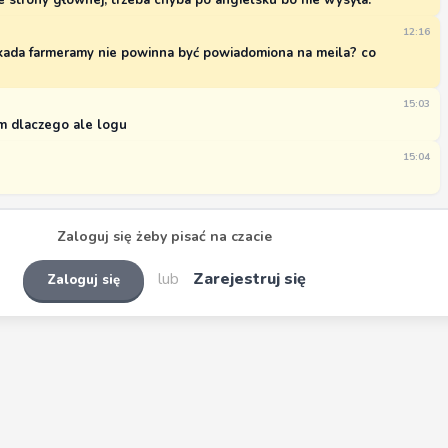
e strony głównej, trzeba chyba po angielsku bo nie wysyła.
12:16
okada farmeramy nie powinna być powiadomiona na meila? co
15:03
em dlaczego ale logu
15:04
Zaloguj się żeby pisać na czacie
lub
Zarejestruj się
Zaloguj się