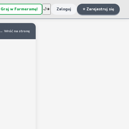
 Graj w Farmeramę!
🌙
☀️
Zaloguj
⭐ Zarejestruj się
← Wróć na stronę