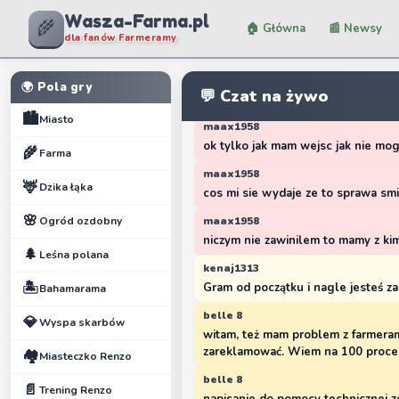
Davson prosze mi odpisac dlaczeg
Wasza-Farma.pl
🌾
🏠 Główna
📰 Newsy
dla fanów Farmeramy
DAvSON
maax1958 - jesteśmy stroną dla fa
OWH gry. Nie mamy nic wspólnego 
🌍 Pola gry
💬 Czat na żywo
Pomoc techniczna jest na dole stro
🏙️
Miasto
maax1958
ok tylko jak mam wejsc jak nie mo
🌾
Farma
maax1958
🦌
Dzika łąka
cos mi sie wydaje ze to sprawa sm
🌸
Ogród ozdobny
maax1958
niczym nie zawinilem to mamy z ki
🌲
Leśna polana
kenaj1313
🏝️
Gram od początku i nagle jesteś z
Bahamarama
belle 8
💎
Wyspa skarbów
witam, też mam problem z farmera
zareklamować. Wiem na 100 procen
🏘️
Miasteczko Renzo
belle 8
📄
Trening Renzo