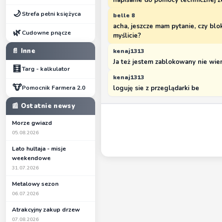
napisanie do pomocy technicznej z
🌙
Strefa pełni księżyca
belle 8
acha, jeszcze mam pytanie, czy bl
🌿
Cudowne pnącze
myślicie?
📄 Inne
kenaj1313
Ja też jestem zablokowany nie wi
🧮
Targ - kalkulator
kenaj1313
🐮
Pomocnik Farmera 2.0
loguję sie z przeglądarki be
📰 Ostatnie newsy
Morze gwiazd
05.08.2026
Lato hultaja - misje
weekendowe
31.07.2026
Metalowy sezon
06.07.2026
Atrakcyjny zakup drzew
07.08.2026