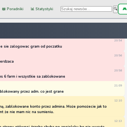
o administrator mnie zablokowal
📖 Poradniki
📊 Statystyki
🎮
🔍
20:03
nów gry. Blokada przez Administratora zazwyczaj oznacza złamanie
z producentem gry. Napisz do pomocy technicznej gry farmerama.
ny z grą.
20:54
ge sie zalogowac gram od poczatku
20:56
ierdzaca
20:58
ms 6 farm i wszystkie sa zablokowane
21:09
ablokowany przez adm. co jest grane
12:10
mą, zablokowane konto przez admina. Może pomożecie jak to
t że nie mam nic na sumieniu.
12:13