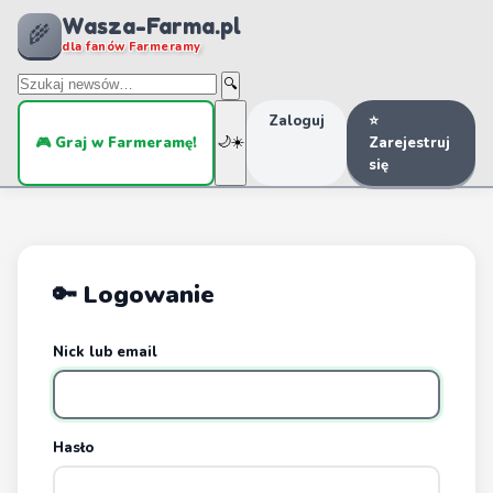
Wasza-Farma.pl
🌾
dla fanów Farmeramy
🔍
Zaloguj
⭐
🎮 Graj w Farmeramę!
🌙
☀️
Zarejestruj
się
🔑 Logowanie
Nick lub email
Hasło