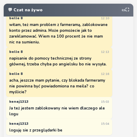
Gram od początku i nagle jesteś zablokowany przez
adm. co jest grane
💬 Czat na żywo
⛶
📜
belle 8
12:10
witam, też mam problem z farmeramą, zablokowane
konto przez admina. Może pomożecie jak to
zareklamować. Wiem na 100 procent że nie mam
nic na sumieniu.
belle 8
12:13
napisanie do pomocy technicznej ze strony
głównej, trzeba chyba po angielsku bo nie wysyła.
belle 8
12:16
acha, jeszcze mam pytanie, czy blokada farmeramy
nie powinna być powiadomiona na meila? co
myślicie?
kenaj1313
15:03
Ja też jestem zablokowany nie wiem dlaczego ale
logu
kenaj1313
15:04
loguję sie z przeglądarki be