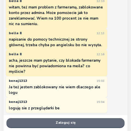
belle 8
12:10
witam, też mam problem z farmeramą, zablokowane
konto przez admina. Może pomożecie jak to
zareklamować. Wiem na 100 procent że nie mam
nic na sumieniu.
belle 8
12:13
napisanie do pomocy technicznej ze strony
głównej, trzeba chyba po angielsku bo nie wysyła.
belle 8
12:16
acha, jeszcze mam pytanie, czy blokada farmeramy
nie powinna być powiadomiona na meila? co
myślicie?
kenaj1313
15:03
Ja też jestem zablokowany nie wiem dlaczego ale
logu
kenaj1313
15:04
loguję sie z przeglądarki be
Zaloguj się