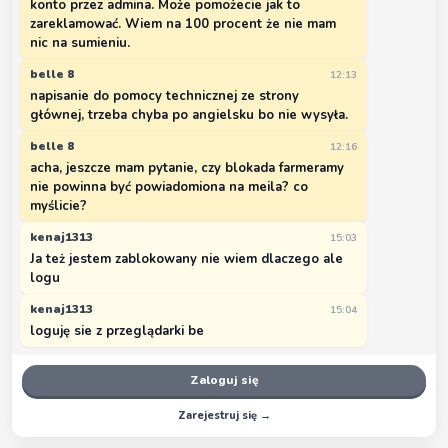
konto przez admina. Może pomożecie jak to
zareklamować. Wiem na 100 procent że nie mam
nic na sumieniu.
belle 8
12:13
napisanie do pomocy technicznej ze strony
głównej, trzeba chyba po angielsku bo nie wysyła.
belle 8
12:16
acha, jeszcze mam pytanie, czy blokada farmeramy
nie powinna być powiadomiona na meila? co
myślicie?
kenaj1313
15:03
Ja też jestem zablokowany nie wiem dlaczego ale
logu
kenaj1313
15:04
loguję sie z przeglądarki be
Zaloguj się
Zarejestruj się →