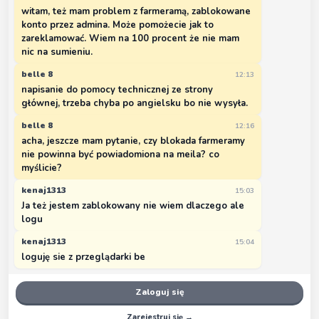
witam, też mam problem z farmeramą, zablokowane
konto przez admina. Może pomożecie jak to
zareklamować. Wiem na 100 procent że nie mam
nic na sumieniu.
belle 8
12:13
napisanie do pomocy technicznej ze strony
głównej, trzeba chyba po angielsku bo nie wysyła.
belle 8
12:16
acha, jeszcze mam pytanie, czy blokada farmeramy
nie powinna być powiadomiona na meila? co
myślicie?
kenaj1313
15:03
Ja też jestem zablokowany nie wiem dlaczego ale
logu
kenaj1313
15:04
loguję sie z przeglądarki be
Zaloguj się
Zarejestruj się →