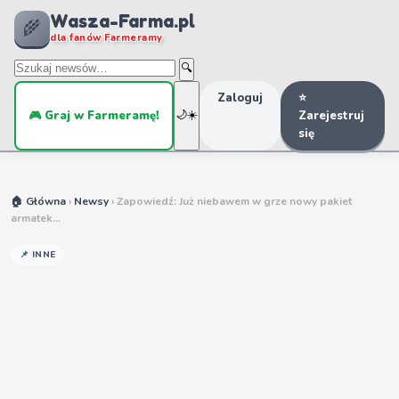
dana291956
11:27
Wasza-Farma.pl
🌾
co jest? znowu farma nie dziala?
dla fanów Farmeramy
DAvSON
14:11
🔍
u mnie działa , wszystko jest ok
Zaloguj
⭐
Weroni
08:49
🎮 Graj w Farmeramę!
🌙
☀️
Zarejestruj
Mam Szarłat jupi.
się
piotrf62
08:31
Projekty miejskie. Jedno z zadań to - Użyj okr.
Liiczba produktów 3. Co to jest okr.
🏠 Główna
›
Newsy
› Zapowiedź: Już niebawem w grze nowy pakiet
DAvSON
20:11
armatek...
chodzi o słowo - określoną ?
📌 INNE
piotrf62
19:04
czyli zadanie to ' Użyj określoną. Liczba produktów
3" teraz pytanie czego dotyczy określoną. Po okr.
jest kropka
ju_ma
23:03
cześc pobrałam te ułatwienie gry i za nic mi nie
chce sie powiekszyć okienko . da rade to jakos
zrobic?