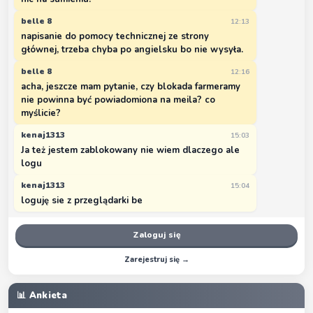
belle 8
12:13
napisanie do pomocy technicznej ze strony
głównej, trzeba chyba po angielsku bo nie wysyła.
belle 8
12:16
acha, jeszcze mam pytanie, czy blokada farmeramy
nie powinna być powiadomiona na meila? co
myślicie?
kenaj1313
15:03
Ja też jestem zablokowany nie wiem dlaczego ale
logu
kenaj1313
15:04
loguję sie z przeglądarki be
Zaloguj się
Zarejestruj się →
📊 Ankieta