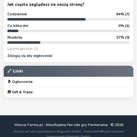
Jak często zaglądasz na naszą stronę?
Codziennie
64% (7)
Co kilka dni
9% (1)
Rzadziej
27% (3)
Łącznie głosów: 11
Zaloguj się aby zagłosować
🔗 Linki
📄 Ogłoszenia
🎁 Gift & Trade
Wasza-Farma.pl
· Nieoficjalny fan site gry Farmerama · © 2026
Strona nie jest powiązana z Bigpoint GmbH · Farmerama® jest znakiem
towarowym Bigpoint GmbH