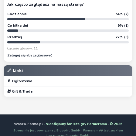
Jak często zaglądasz na naszą stronę?
Codziennie
64% (7)
Co kilka dni
9% (1)
Rzadziej
27% (3)
Łącznie głosów: 11
Zaloguj się aby zagłosować
🔗 Linki
📄 Ogłoszenia
🎁 Gift & Trade
Wasza-Farma.pl
· Nieoficjalny fan site gry Farmerama · © 2026
Strona nie jest powiązana z Bigpoint GmbH · Farmerama® jest znakiem
towarowym Bigpoint GmbH