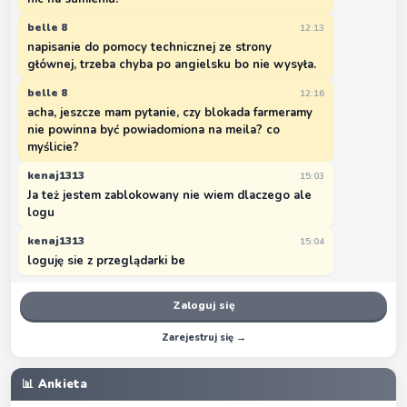
belle 8
12:13
napisanie do pomocy technicznej ze strony
głównej, trzeba chyba po angielsku bo nie wysyła.
belle 8
12:16
acha, jeszcze mam pytanie, czy blokada farmeramy
nie powinna być powiadomiona na meila? co
myślicie?
kenaj1313
15:03
Ja też jestem zablokowany nie wiem dlaczego ale
logu
kenaj1313
15:04
loguję sie z przeglądarki be
Zaloguj się
Zarejestruj się →
📊 Ankieta