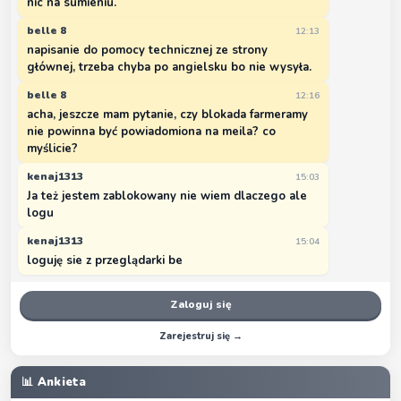
nic na sumieniu.
belle 8
12:13
napisanie do pomocy technicznej ze strony
głównej, trzeba chyba po angielsku bo nie wysyła.
belle 8
12:16
acha, jeszcze mam pytanie, czy blokada farmeramy
nie powinna być powiadomiona na meila? co
myślicie?
kenaj1313
15:03
Ja też jestem zablokowany nie wiem dlaczego ale
logu
kenaj1313
15:04
loguję sie z przeglądarki be
Zaloguj się
Zarejestruj się →
📊 Ankieta