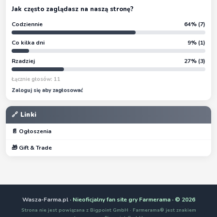
Jak często zaglądasz na naszą stronę?
Codziennie
64% (7)
Co kilka dni
9% (1)
Rzadziej
27% (3)
Łącznie głosów: 11
Zaloguj się aby zagłosować
🔗 Linki
📄 Ogłoszenia
🎁 Gift & Trade
Wasza-Farma.pl
· Nieoficjalny fan site gry Farmerama · © 2026
Strona nie jest powiązana z Bigpoint GmbH · Farmerama® jest znakiem