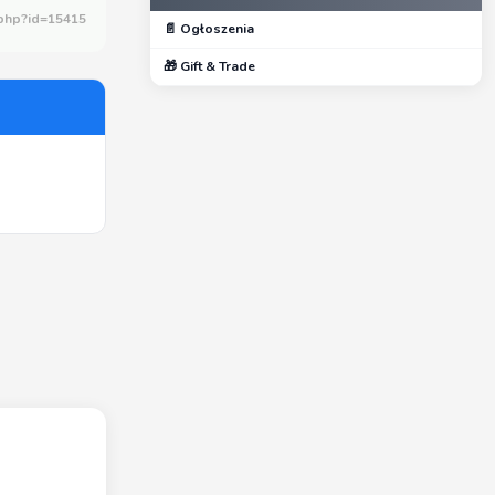
.php?id=15415
📄 Ogłoszenia
🎁 Gift & Trade