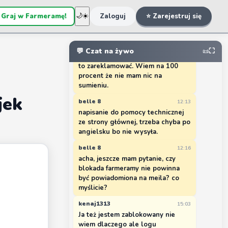
zablokowany przez adm. co jest
grane
 Graj w Farmeramę!
🌙
☀️
Zaloguj
⭐ Zarejestruj się
belle 8
12:10
witam, też mam problem z
farmeramą, zablokowane konto
💬 Czat na żywo
⛶
📜
przez admina. Może pomożecie jak
to zareklamować. Wiem na 100
procent że nie mam nic na
sumieniu.
jek
belle 8
12:13
napisanie do pomocy technicznej
ze strony głównej, trzeba chyba po
angielsku bo nie wysyła.
belle 8
12:16
acha, jeszcze mam pytanie, czy
blokada farmeramy nie powinna
być powiadomiona na meila? co
myślicie?
kenaj1313
15:03
Ja też jestem zablokowany nie
wiem dlaczego ale logu