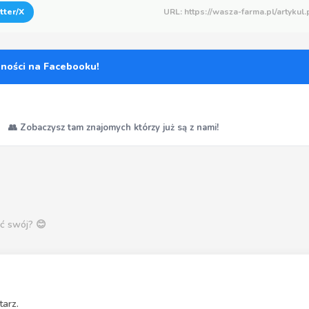
tter/X
URL: https://wasza-farma.pl/artykul
zności na Facebooku!
👥 Zobaczysz tam znajomych którzy już są z nami!
ć swój? 😊
arz.