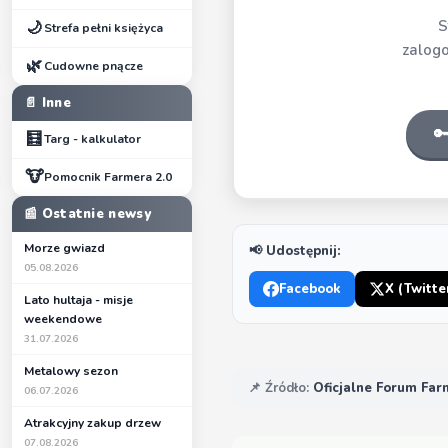
S
🌙
Strefa pełni księżyca
zalogo
🌿
Cudowne pnącze
📄 Inne

🧮
Targ - kalkulator
🐮
Pomocnik Farmera 2.0
📰 Ostatnie newsy
Morze gwiazd
📢 Udostępnij:
05.08.2026
Facebook
X (Twitte
Lato hultaja - misje
weekendowe
31.07.2026
Metalowy sezon
📌 Źródło:
Oficjalne Forum Fa
06.07.2026
Atrakcyjny zakup drzew
07.08.2026