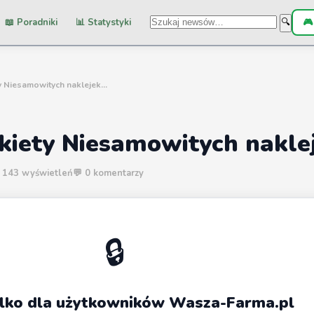
📖 Poradniki
📊 Statystyki
🎮
🔍
y Niesamowitych naklejek...
kiety Niesamowitych nakle
 143 wyświetleń
💬 0 komentarzy
🔒
tylko dla użytkowników Wasza-Farma.pl