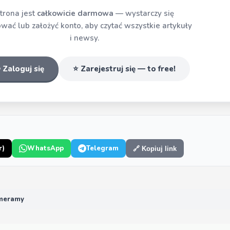
trona jest
całkowicie darmowa
— wystarczy się
wać lub założyć konto, aby czytać wszystkie artykuły
i newsy.
 Zaloguj się
⭐ Zarejestruj się — to free!
r)
WhatsApp
Telegram
🔗 Kopiuj link
rmeramy