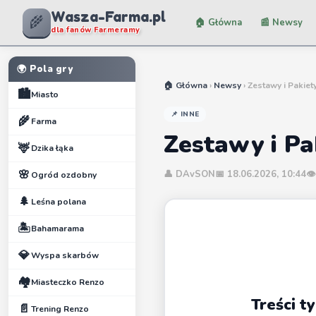
Wasza-Farma.pl
🌾
🏠 Główna
📰 Newsy
dla fanów Farmeramy
🌍 Pola gry
🏠 Główna
›
Newsy
› Zestawy i Pakiet
🏙️
Miasto
📌 INNE
🌾
Farma
Zestawy i Pa
🦌
Dzika łąka
🌸
👤 DAvSON
📅 18.06.2026, 10:44
👁
Ogród ozdobny
🌲
Leśna polana
🏝️
Bahamarama
💎
Wyspa skarbów
🏘️
Miasteczko Renzo
Treści 
📄
Trening Renzo