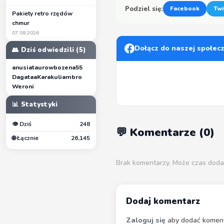
Podziel się:
Facebook
Twi
Pakiety retro rzędów
chmur
07.08.2026
Dołącz do naszej społec
👥 Dziś odwiedzili (5)
anusiataurow
bozena55
Dagataa
Karakuliambro
Weroni
📊 Statystyki
👁 Dziś
248
💬 Komentarze (0)
🌐 Łącznie
26,145
Brak komentarzy. Może czas doda
Dodaj komentarz
Zaloguj się
aby dodać koment