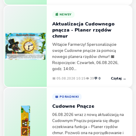
DAvSON
13:42
https://wasza-farma.pl/pomocnik/pomocnik.html
📰 NEWSY
DAvSON
Aktualizacja Cudownego
13:42
Dodałem też po lewej stronie w dziale inne link do
pnącza - Planer rzędów
Pomocnika Farmera 2.0
chmur
Witajcie Farmerzy! Spersonalizujcie
Weroni
15:11
swoje Cudowne pnącze za pomocą
Nie ma palny najsmutniejszej w baha za 2770sg
nowego planera rzędów chmur! 📅
wartosc z stodoły
Rozpoczęcie: Czwartek, 06.08.2026,
DAvSON
18:59
godz. 14:00...
Weroni - dziękuje ale to najsamotniejsza
a nie
Czytaj →
📅 05.08.2026 10:15
👁 39
💬 0
najsmutniejsza palma. Postaram się dodać.
Weroni
19:52
Sorki
📖 PORADNIKI
Weroni
19:58
Cudowne Pnącze
Moze byc dodal jakis kalkulator zeby sobie policzyc
06.08.2026 wraz z nową aktualizacją na
ile ma sie rzeczy na dożynki?
Cudownym Pnączu pojawia się długo
DAvSON
oczekiwana funkcja – Planer rzędów
20:38
chmur. Pozwoli ona na porządkowanie i
Myślę , że to mało realne bo musiałby taki program