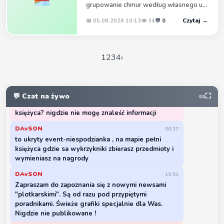
ingerować w pliki gry. Nie będziemy na posuwać się
grupowanie chmur według własnego u...
aż tak daleko.
Czytaj →
📅 05.08.2026 10:13
👁 34
💬 0
Weroni
20:50
szkoda
1
2
3
4
›
Weroni
09:04
Awytyczka istnieje na lisku przegladarce tylko ze
to po angielsku jest.
2002agnieszka
16:13
💬 Czat na żywo
⛶
📜
witajcie, co to za event dzis włączyli na strefie
księżyca? nigdzie nie mogę znaleść informacji
DAvSON
00:37
to ukryty event-niespodzianka , na mapie pełni
księżyca gdzie sa wykrzykniki zbierasz przedmioty i
wymieniasz na nagrody
DAvSON
19:51
Zapraszam do zapoznania się z nowymi newsami
"plotkarskimi". Są od razu pod przypiętymi
poradnikami. Świeże grafiki specjalnie dla Was.
Nigdzie nie publikowane !