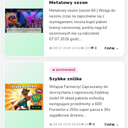
Metalowy sezon
tu jest link do pomocy technicznej -
https://accoun
tcenter.bpsecure.com/Support?pid=171&lang=pl
Metalowy sezon (sezon 60 ) Wstęp do
&_gl=1*11pqvfg*_gcl_au*NTc2NDc4MjU4LjE3Nzk
sezonu (czas na zapoznanie się z
2NDgxODU.
wymaganiami, można kupić pakiet
licencji sezonowej, punkty nagród
DAvSON
00:00
sezonowych nie są naliczane)
Na niemieckim forum gracze piszą, że pomogło
07.07.2026 godz....
odinstalowanie i zainstalowanie ponowne klienta
(aplikacji gry). Albo logować się przez stronę
Czytaj →
📅 06.07.2026 10:02
👁 220
💬 0
WWW.
belle 8
01:30
DAvSON dzięki za odpowiedź i poradę. Spróbuję coś
📣 ZAPOWIEDŹ
zaradzić.
Szybka zniżka
DAvSON
13:41
Witajcie Farmerzy! Zapraszamy do
Szanowni farmerzy
Przepisałem od nowa
skorzystania z najnowszej Szybkiej
pomocnik farmera. Teraz jest w formie strony a nie
zniżki! W skład pakietu wchodzą
osobnej aplikacji. Nic nie trzeba instalować. Są
następujące przedmioty: • 600
alarmy etc i zaktualizowana baza danych.
Florenów • 250x super pasza • 30x
DAvSON
13:42
zagadkowe drzewo...
Proszę testujcie i podsyłajcie jak są jakieś błędy lub
Czytaj →
📅 06.08.2026 09:58
👁 24
💬 0
sugestie na czacie.