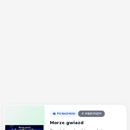
maax1958
18:13
Davson prosze mi odpisac dlaczego administrator
mnie zablokowal
DAvSON
20:03
maax1958 - jesteśmy stroną dla fanów gry. Blokada
przez Administratora zazwyczaj oznacza złamanie
OWH gry. Nie mamy nic wspólnego z producentem
gry. Napisz do pomocy technicznej gry farmerama.
Pomoc techniczna jest na dole strony z grą.
maax1958
20:54
ok tylko jak mam wejsc jak nie moge sie zalogowac
gram od poczatku
maax1958
20:56
cos mi sie wydaje ze to sprawa smierdzaca
maax1958
20:58
niczym nie zawinilem to mamy z kims 6 farm i
wszystkie sa zablokowane
📖 PORADNIKI
📌 PRZYPIĘTY
Morze gwiazd
kenaj1313
21:09
Gram od początku i nagle jesteś zablokowany przez