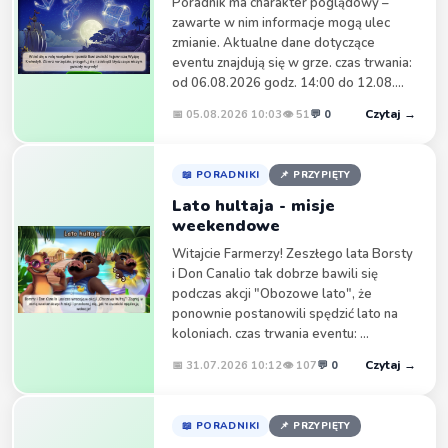
Poradnik ma charakter poglądowy –
adm. co jest grane
zawarte w nim informacje mogą ulec
zmianie. Aktualne dane dotyczące
belle 8
12:10
eventu znajdują się w grze. czas trwania:
witam, też mam problem z farmeramą, zablokowane
od 06.08.2026 godz. 14:00 do 12.08....
konto przez admina. Może pomożecie jak to
zareklamować. Wiem na 100 procent że nie mam
Czytaj →
📅 05.08.2026 10:03
👁 51
💬 0
nic na sumieniu.
belle 8
12:13
napisanie do pomocy technicznej ze strony
📖 PORADNIKI
📌 PRZYPIĘTY
głównej, trzeba chyba po angielsku bo nie wysyła.
Lato hultaja - misje
weekendowe
belle 8
12:16
acha, jeszcze mam pytanie, czy blokada farmeramy
Witajcie Farmerzy! Zeszłego lata Borsty
nie powinna być powiadomiona na meila? co
i Don Canalio tak dobrze bawili się
myślicie?
podczas akcji "Obozowe lato", że
ponownie postanowili spędzić lato na
kenaj1313
15:03
koloniach. czas trwania eventu: ...
Ja też jestem zablokowany nie wiem dlaczego ale
logu
Czytaj →
📅 31.07.2026 10:12
👁 107
💬 0
kenaj1313
15:04
loguję sie z przeglądarki be
📖 PORADNIKI
📌 PRZYPIĘTY
DAvSON
19:10