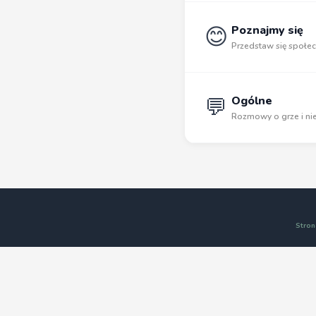
😊
Poznajmy się
Przedstaw się społec
💬
Ogólne
Rozmowy o grze i nie
Stron