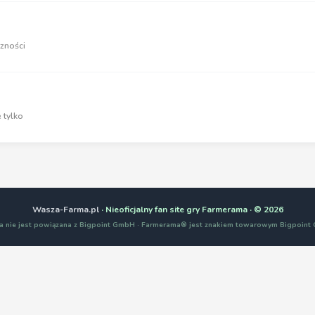
zności
 tylko
Wasza-Farma.pl
· Nieoficjalny fan site gry Farmerama · © 2026
a nie jest powiązana z Bigpoint GmbH · Farmerama® jest znakiem towarowym Bigpoin