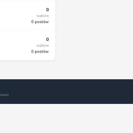
0
wątków
0 postów
0
wątków
0 postów
t GmbH