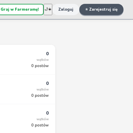
 Graj w Farmeramę!
🌙
☀️
Zaloguj
⭐ Zarejestruj się
0
wątków
0 postów
0
wątków
0 postów
0
wątków
0 postów