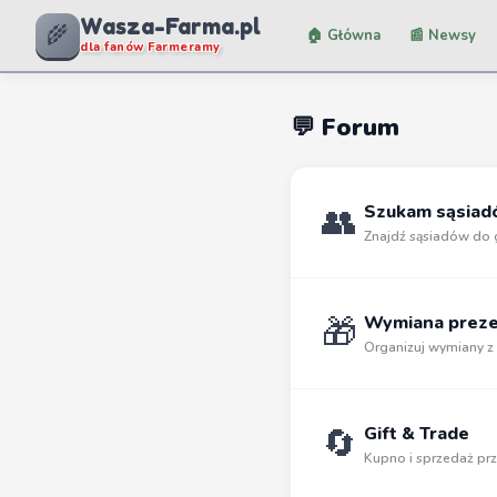
Wasza-Farma.pl
🌾
🏠 Główna
📰 Newsy
dla fanów Farmeramy
💬 Forum
👥
Szukam sąsia
Znajdź sąsiadów do 
🎁
Wymiana prez
Organizuj wymiany z
🔄
Gift & Trade
Kupno i sprzedaż p