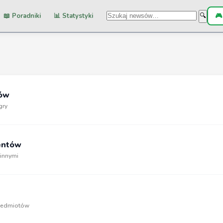
📖 Poradniki
📊 Statystyki
🎮
🔍
dów
gry
entów
 innymi
rzedmiotów