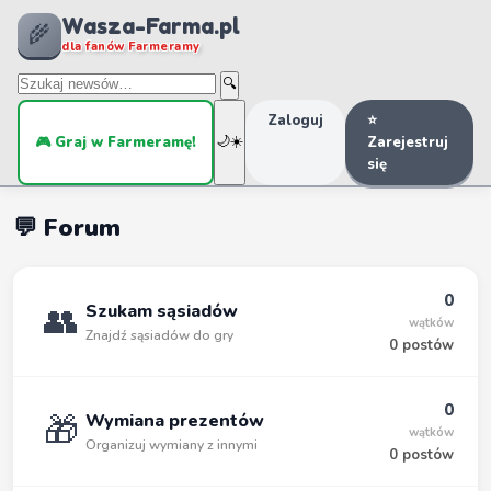
Wasza-Farma.pl
🌾
dla fanów Farmeramy
🔍
Zaloguj
⭐
🎮 Graj w Farmeramę!
🌙
☀️
Zarejestruj
się
💬 Forum
0
👥
Szukam sąsiadów
wątków
Znajdź sąsiadów do gry
0 postów
0
🎁
Wymiana prezentów
wątków
Organizuj wymiany z innymi
0 postów