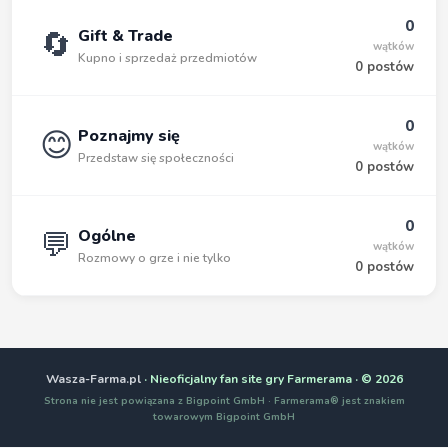
0
🔄
Gift & Trade
wątków
Kupno i sprzedaż przedmiotów
0 postów
0
😊
Poznajmy się
wątków
Przedstaw się społeczności
0 postów
0
💬
Ogólne
wątków
Rozmowy o grze i nie tylko
0 postów
Wasza-Farma.pl
· Nieoficjalny fan site gry Farmerama · © 2026
Strona nie jest powiązana z Bigpoint GmbH · Farmerama® jest znakiem
towarowym Bigpoint GmbH