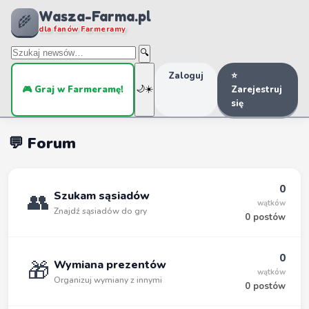
Wasza-Farma.pl
🌾
dla fanów Farmeramy
🔍
Zaloguj
⭐
🎮 Graj w Farmeramę!
🌙
☀️
Zarejestruj
się
💬 Forum
0
👥
Szukam sąsiadów
wątków
Znajdź sąsiadów do gry
0 postów
0
🎁
Wymiana prezentów
wątków
Organizuj wymiany z innymi
0 postów