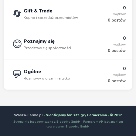
0
🔄
Gift & Trade
wątków
Kupno i sprzedaż przedmiotów
0 postów
0
😊
Poznajmy się
wątków
Przedstaw się społeczności
0 postów
0
💬
Ogólne
wątków
Rozmowy o grze i nie tylko
0 postów
Wasza-Farma.pl
· Nieoficjalny fan site gry Farmerama · © 2026
Strona nie jest powiązana z Bigpoint GmbH · Farmerama® jest znakiem
towarowym Bigpoint GmbH