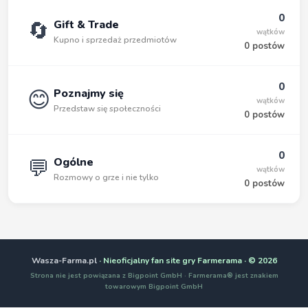
0
🔄
Gift & Trade
wątków
Kupno i sprzedaż przedmiotów
0 postów
0
😊
Poznajmy się
wątków
Przedstaw się społeczności
0 postów
0
💬
Ogólne
wątków
Rozmowy o grze i nie tylko
0 postów
Wasza-Farma.pl
· Nieoficjalny fan site gry Farmerama · © 2026
Strona nie jest powiązana z Bigpoint GmbH · Farmerama® jest znakiem
towarowym Bigpoint GmbH