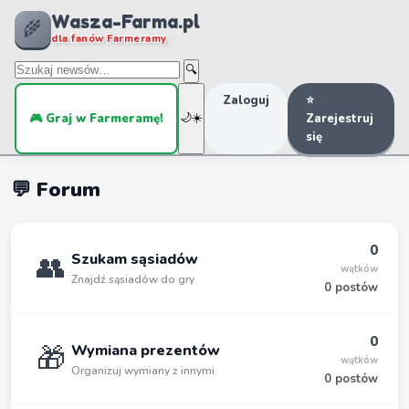
Wasza-Farma.pl
🌾
dla fanów Farmeramy
🔍
Zaloguj
⭐
🎮 Graj w Farmeramę!
🌙
☀️
Zarejestruj
się
💬 Forum
0
👥
Szukam sąsiadów
wątków
Znajdź sąsiadów do gry
0 postów
0
🎁
Wymiana prezentów
wątków
Organizuj wymiany z innymi
0 postów