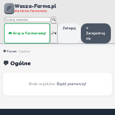
Wasza-Farma.pl
🌾
dla fanów Farmeramy
🔍
Zaloguj
⭐
🎮 Graj w Farmeramę!
🌙
☀️
Zarejestruj
się
💬 Forum
› Ogólne
💬 Ogólne
Brak wątków.
Bądź pierwszy!