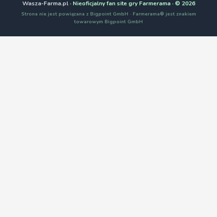
Wasza-Farma.pl
· Nieoficjalny fan site gry Farmerama · © 2026
Strona nie jest powiązana z Bigpoint GmbH · Farmerama® jest znakiem
towarowym Bigpoint GmbH