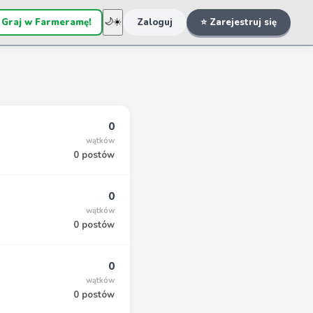
 Graj w Farmeramę!
🌙
☀️
Zaloguj
⭐ Zarejestruj się
0
wątków
0 postów
0
wątków
0 postów
0
wątków
0 postów