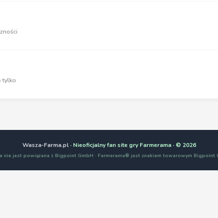
zności
 tylko
Wasza-Farma.pl
· Nieoficjalny fan site gry Farmerama · © 2026
a nie jest powiązana z Bigpoint GmbH · Farmerama® jest znakiem towarowym Bigpoin