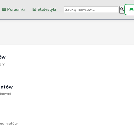
📖 Poradniki
📊 Statystyki
🎮
🔍
dów
gry
entów
 innymi
rzedmiotów