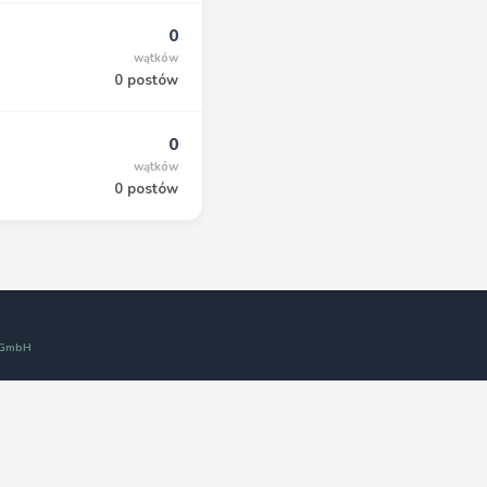
0
wątków
0 postów
0
wątków
0 postów
t GmbH