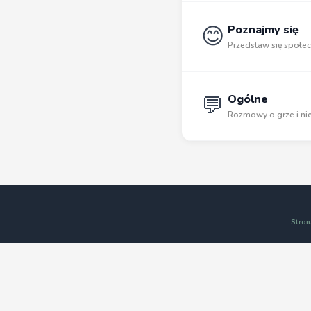
😊
Poznajmy się
Przedstaw się społec
💬
Ogólne
Rozmowy o grze i nie
Stron