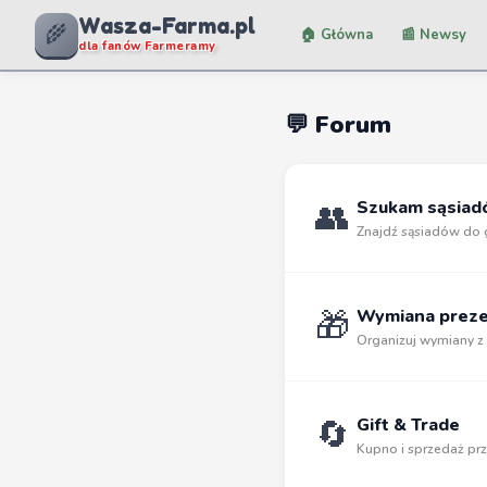
Wasza-Farma.pl
🌾
🏠 Główna
📰 Newsy
dla fanów Farmeramy
💬 Forum
👥
Szukam sąsia
Znajdź sąsiadów do 
🎁
Wymiana prez
Organizuj wymiany z
🔄
Gift & Trade
Kupno i sprzedaż p